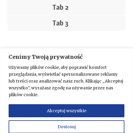
Tab 2
Tab 3
Cenimy Twoją prywatność
Używamy plików cookie, aby poprawić komfort
przeglądania, wyświetlać spersonalizowane reklamy
lub treści oraz analizować nasz ruch. Klikając „Akceptuj
wszystko”, wyrażasz zgodę na używanie przez nas
plików cookie.
Telefon:
798 549 894
Akceptuj wszystkie
Email:
moonlight.biuro@gmail.com
Dostosuj